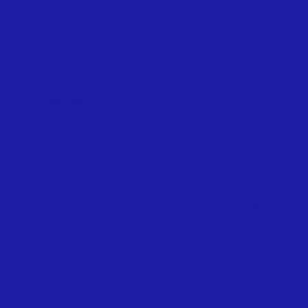
ge classe 150lbs ANSI b16.5
Flange classe 300lbs ANSI b
Flange Din Em 1092-1 PN10
Flange Din Em 1092-1 PN16
Flange Din Em 1092-1 PN25
Flange Din Em 1092-1 PN40
Redução
Tê
 Concêntrica
Redução Excêntrica
Te ANSI B 16.9
Tê 
Conexões tupy
BSP
OR P/CAIXA D’AGUA CONCRETO 150MM 150LBS BSP – 2
R P/CAIXA D’AGUA CONCRETO 200MM 150LBS BSP – 2
RED.150LBS BSP – 241 TUPY
BUJAO 150LBS BSP – 29
BUJAO C/REBORDO 150LBS BSP – 290 TUPY