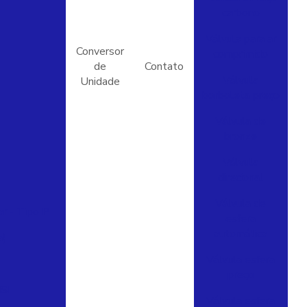
carbono
Válvula para ar
Conversor
comprimido
de
Contato
Válvula
Unidade
borboleta preço
Válvula de
bronze
Válvula
direcional
Válvula de
r - Tipo P
esfera
automática
a)
Válvula esfera
preço
SI
Válvula esfera