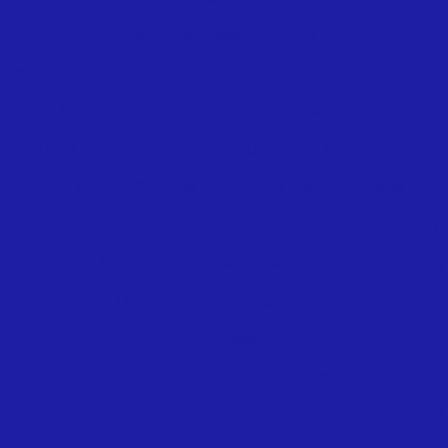
Npt média pressão 150lbs
uchas de Reduçao Npt 150lbs tupy
bujoes Npt 150lbs tup
elos 45° Npt 150lbs tupy
Cotovelos de reduçao Npt 150lbs
ovelos mf 45º Npt 150lbs tupy
Cotovelos MF Npt 150lbs t
pt 150lbs tupy
Cruzetas Npt 150lbs tupy
Flanges Npt 
Luvas de reduçao Npt 150lbs tupy
Luvas Npt 150lbs tupy
Tampões Npt 150lbs tupy
Tês de redução Npt 150lbs tupy
 150lbs tupy
Uniões com assento cônico de bronze Npt 150
Tupypress
 Tupypress
Kit componentes tupypres (para tubos de aço*)
eduçao Tupypress
luvas Tupypress
Tês com rosca centra