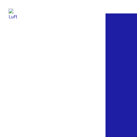
Coto
Tam
Bucha de re
Ca