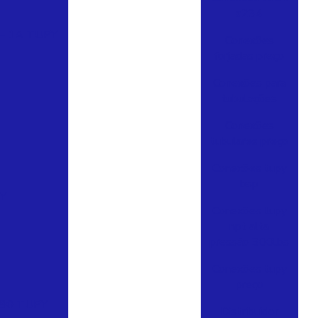
a234
– 1A TUPY
Conexões
forjadas preço
Conexões para
tubulações
Conexões
tubulares preço
Conexões tupy
bsp
Y
Conexões tupy
npt alta
pressão 300lbs
Conexões tupy
preço
280 TUPY
Distribuidor