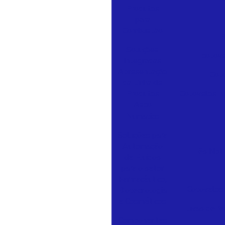
Produtos
para
Combustão
B
Soluções
cotov
Integradas
Apresentação
Cot
da Linha de
Produtos
Cotovelos N
Asco
Numatics
Soluções para
Automação
Tês Npt
de Fluídos
para o setor
Farmacêutico,
Cotovelos
Biotecnologia
e Cosméticos
Luvas de r
Componentes