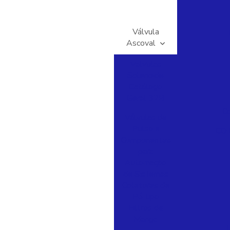
Válvula
Ascoval
Valvulas
Solenoide
Catálogo
Geral 32B
C
Válvulas de
Pulso e
COT
Componentes
para
Automação
de Sistemas
Coletores de
Pó tipo
Filtros de
Manga