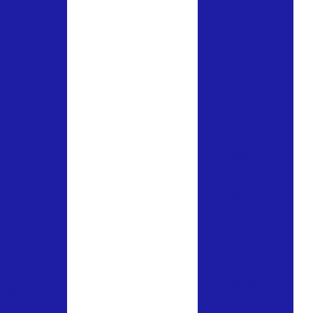
Registro em
bronze
y
Registro
gaveta
 tupy
Registro
upy
gaveta
industrial
150lbs tupy
Registro
gaveta preço
Válvula
lbs tupy
acionamento
elétrico
Válvula
 Tupypress
acionamento
pneumático
l Tupypress
Válvula em aço