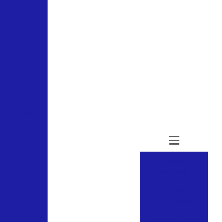
180 TUPY
Conexão
biselada
Conexões de
aço carbono
Conexões astm