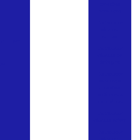
conexões
hidráulicas
Distribuidor
válvulas
ascoval
01 TUPY
Distribuidor
válvulas de
diafragma
PY
Distribuidor
válvulas e
conexões
hidráulicas e
pneumáticas
Distribuidor
válvulas esfera
Distribuidor
válvulas