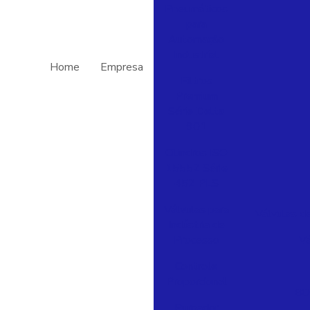
Pneumáticos
para
Automação
Industrial
Home
Empresa
Filtros
Premium
Série Delta
901
Cilindros ISO
15552 Série
452 PLS
Válvulas para
Válvulas de
Indústria de
Processo
Vá
Controle
Proporcional
BO
Purgador