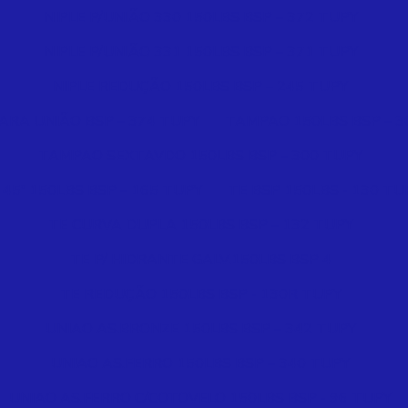
NIPLE P/UNIÃO 330 150LBS BSP – 372 TUPY
NIPLE P/UNIÃO 331 150LBS BSP – 371 TUPY
NIPLE REDUÇÃO 150LBS BSP – 245 TUPY
ARA UNIÃO BSP – 374 TUPY
TAMPAO 150LBS BSP – 3
TAMPAO SEXTAVDO 150LBS BSP – 300 TUPY
 45º 150LBS BSP – 165 TUPY
TE BSP 150LBS - 130 TU
TE CURVA DUPLA 150LBS BSP – 132 TUPY
TE P/ HIDRANTE GALV.150LBS BSP 4
TE REDUÇÃO 150LBS BSP - 130R TUPY
UNIAO AS.BRONZE 150LBS BSP – 342 TUPY
UNIAO AS.FERRO 150LBS BSP – 340 TUPY
UNIAO AS.FERRO C/COTOVELO 150LBS BSP - 96 TUPY