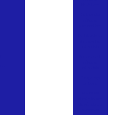
hidráulicas
Distribuidor
válvulas
pneumáticas
Distribuidores
de válvulas
industriais
y
Empresas de
válvulas
upy
industriais
Flange aço
carbono
Melhores
distribuidores
de válvulas e
conexões