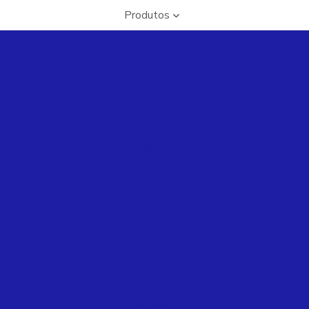
Produtos
Conexões forjadas
Conexões encaixe solda
velo SW 45
Cotovelo sw 90º
Luva de redução sw
Luv
pão sw
Tê de redução sw
Tê sw
União assento cônic
Conexões roscadas
dução
Bucha de redução thr
Cotovelo 90
Luva
Luva
Meia luva
Niple
Tê de redução
União assento cônico
Conexões Tubulares
CAP
Curva
p ANSI B 16.9
Curva 45° RL
Curva 90° RC
Curva 90°
Flange