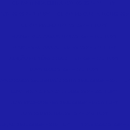
CURVA FEMEA CURTA 150LBS BSP – 2ª TUPY
 150LBS BSP – 1 TUPY
CURVA M.F CURTA 150LBS BSP 
CURVA MACHO 150LBS BSP – 3 TUPY
FLANGE P/CX.D'AGUA 150LBS BSP – 350 TUPY
FLANGE SEXTAVADO 150LBS BSP – 321 TUPY
JUNÇÃO P/UNIÕES 330/331 150 BSP – 370 TUPY
LUVA 150LBS BSP – 270 TUPY
UVA C/ROSCA ESQUERDA/DIREITA 150LBS BSP – 271 TUP
LUVA M.F. ALONGADA 150LBS BSP – 526 TUPY
LUVA MACHO/FÊMEA 150LBS BSP – 529A TUPY
LUVA RED.M.F. 150LBS BSP – 246 TUPY
DUÇÃO 150LBS BSP – 240 TUPY
NIPLE 150LBS BSP – 