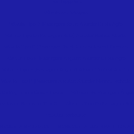
Tês Tupypress
Válvula de diafragma
Válvula Tipo D (Passagem Reta) Atuador Dupla Ação
Válvula Tipo D (Passagem Reta) Atuador Normal Aberto
Válvula Tipo D (Passagem Reta) Atuador Normal Fechado
Válvula Tipo P (Passagem Angular) Atuador Dupla Ação
Válvula Tipo P (Passagem Angular) Atuador Normal Aberto
Válvula Tipo P (Passagem Angular) Atuador Normal Fechado
 Diafragma Sanitárias - Tipo S
Válvulas de Passagem Ângula
lvulas de Retenção Tipo C
Válvulas Tipo D (Passagem Ret
Valvulas borboleta
RBOLETA BP 150LBS
BORBOLETA LUG BIPARTIDA AN