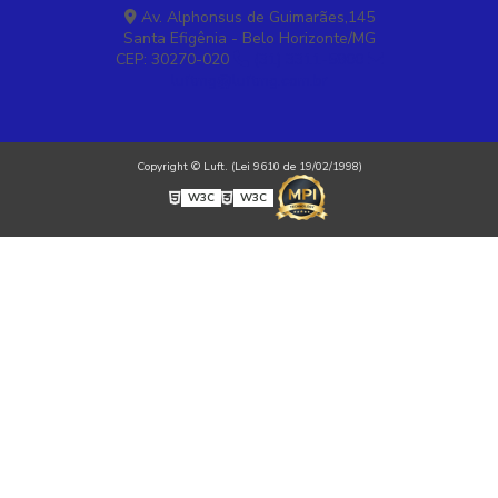
Av. Alphonsus de Guimarães,145
Santa Efigênia - Belo Horizonte/MG
CEP: 30270-020
(31) 3311-5800
luftmg@luftmg.com.br
Copyright © Luft. (Lei 9610 de 19/02/1998)
W3C
W3C