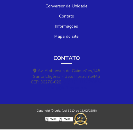
Conversor de Unidade
Contato
Informações
Mapa do site
CONTATO
Av. Alphonsus de Guimarães,145
Santa Efigênia - Belo Horizonte/MG
CEP: 30270-020
(31) 3311-5800
luftmg@luftmg.com.br
Copyright © Luft. (Lei 9610 de 19/02/1998)
W3C
W3C