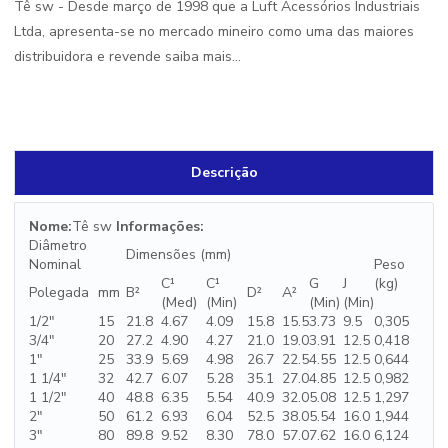
Tê sw - Desde março de 1998 que a Luft Acessórios Industriais
Ltda, apresenta-se no mercado mineiro como uma das maiores
distribuidora e revende saiba mais...
Descrição
Nome:
Tê sw
Informações:
Diâmetro
Dimensões (mm)
Nominal
Peso
C¹
C¹
G
J
(kg)
Polegada
mm
B²
D²
A²
(Med)
(Min)
(Min)
(Min)
1/2"
15
21.8
4.67
4.09
15.8
15.5
3.73
9.5
0,305
3/4"
20
27.2
4.90
4.27
21.0
19.0
3.91
12.5
0,418
1"
25
33.9
5.69
4.98
26.7
22.5
4.55
12.5
0,644
1 1/4"
32
42.7
6.07
5.28
35.1
27.0
4.85
12.5
0,982
1 1/2"
40
48.8
6.35
5.54
40.9
32.0
5.08
12.5
1,297
2"
50
61.2
6.93
6.04
52.5
38.0
5.54
16.0
1,944
3"
80
89.8
9.52
8.30
78.0
57.0
7.62
16.0
6,124