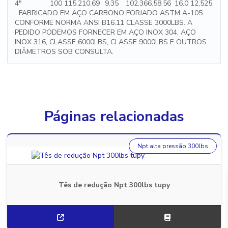
4"
100
115.2
10.69
9.35
102.3
66.5
8.56
16.0
12,525
FABRICADO EM AÇO CARBONO FORJADO ASTM A-105
CONFORME NORMA ANSI B16.11 CLASSE 3000LBS. A
PEDIDO PODEMOS FORNECER EM AÇO INOX 304, AÇO
INOX 316, CLASSE 6000LBS, CLASSE 9000LBS E OUTROS
DIÂMETROS SOB CONSULTA.
Páginas relacionadas
Npt alta pressão 300lbs
Tês de redução Npt 300lbs tupy