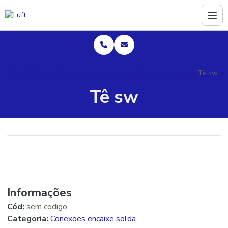
Home
Produtos
Conexões forjadas
Conexões encaixe solda
Tê sw
Tê sw
Informações
Cód:
sem codigo
Categoria:
Conexões encaixe solda