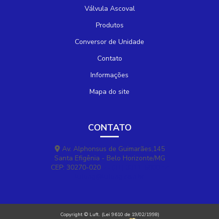
Válvula Ascoval
Produtos
Conversor de Unidade
Contato
Informações
Mapa do site
CONTATO
Av. Alphonsus de Guimarães,145
Santa Efigênia - Belo Horizonte/MG
CEP: 30270-020
(31) 3311-5800
luftmg@luftmg.com.br
Copyright © Luft. (Lei 9610 de 19/02/1998)