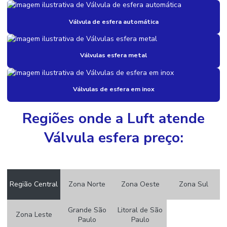
Registro em bronze
Válvula de esfera automática
Registro gaveta
Registro gaveta industrial
Válvulas esfera metal
Registro gaveta preço
Válvulas de esfera em inox
Válvula acionamento elétrico
Válvula acionamento pneumático
Regiões onde a Luft atende
Válvula em aço carbono
Válvula esfera preço:
Válvula para ar comprimido
Válvula borboleta preço
Região Central
Zona Norte
Zona Oeste
Zona Sul
Válvula de bronze
Válvula direcional
Grande São
Litoral de São
Zona Leste
Paulo
Paulo
Válvula de esfera automática