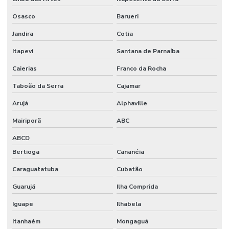
Osasco
Barueri
Jandira
Cotia
Itapevi
Santana de Parnaíba
Caierias
Franco da Rocha
Taboão da Serra
Cajamar
Arujá
Alphaville
Mairiporã
ABC
ABCD
Bertioga
Cananéia
Caraguatatuba
Cubatão
Guarujá
Ilha Comprida
Iguape
Ilhabela
Itanhaém
Mongaguá