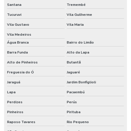
Santana
Tremembé
Válvula de pulso
Tucuruvi
Vila Guilherme
Válvula de pulso ascoval
Vila Gustavo
Vila Maria
Válvula retenção flangeada
Vila Medeiros
Valvula solenoide ar comprimido
Água Branca
Bairro do Limão
Válvula solenoide para filtro manga
Barra Funda
Alto da Lapa
Válvula solenoide preço
Alto de Pinheiros
Butantã
Válvulas de aço preço
Freguesia do Ó
Jaguaré
Válvulas direcionais preço
Jaraguá
Jardim Bonfiglioli
Lapa
Pacaembú
Válvulas e conexões hidráulicas e pneumáticas
Perdizes
Perús
Válvulas de esfera
Pinheiros
Pirituba
Válvulas esfera alta pressão
Raposo Tavares
Rio Pequeno
Válvulas de esfera em inox