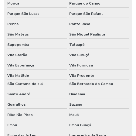
Moóca
Parque do Carmo
Parque São Lucas
Parque São Rafael
Penha
Ponte Rasa
São Mateus
São Miguel Paulista
Sapopemba
Tatuapé
Vila Carrão
Vila Curuçá
Vila Esperança
Vila Formosa
Vila Matilde
Vila Prudente
São Caetano do sul
São Bernardo do Campo
Santo André
Diadema
Guarulhos
Suzano
Ribeirão Pires
Mauá
Embu
Embu Guaçú
Embu das Artes
Itapecerica da Serra