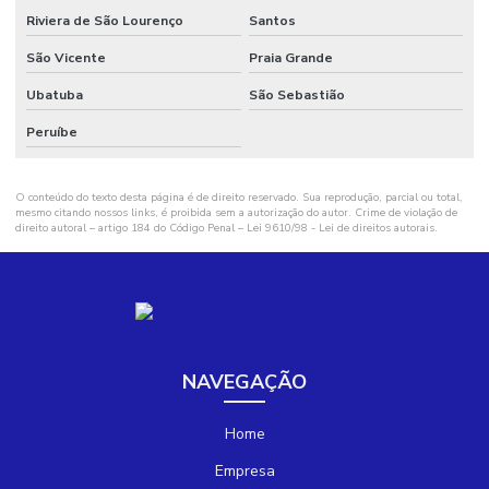
Riviera de São Lourenço
Santos
São Vicente
Praia Grande
Ubatuba
São Sebastião
Peruíbe
O conteúdo do texto desta página é de direito reservado. Sua reprodução, parcial ou total,
mesmo citando nossos links, é proibida sem a autorização do autor. Crime de violação de
direito autoral – artigo 184 do Código Penal –
Lei 9610/98 - Lei de direitos autorais
.
NAVEGAÇÃO
Home
Empresa