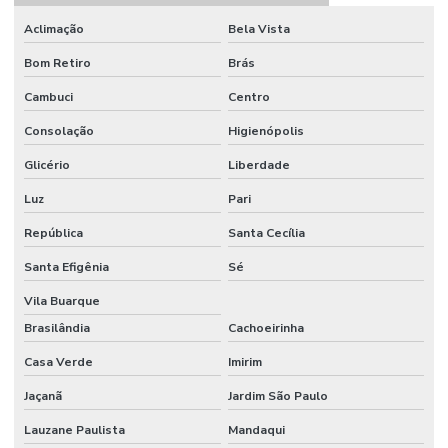
Válvula esfera preço
Aclimação
Bela Vista
Válvula esfera tripartida
Bom Retiro
Brás
Cambuci
Centro
Válvula para filtro de manga
Consolação
Higienópolis
Válvula flangeada
Glicério
Liberdade
Válvula gaveta
Luz
Pari
Válvula gaveta aço carbono
República
Santa Cecília
Válvula gaveta ferro fundido
Santa Efigênia
Sé
Válvula gaveta flangeada
Vila Buarque
Válvula gaveta preço
Brasilândia
Cachoeirinha
Válvula globo e gaveta
Casa Verde
Imirim
Válvula globo preço
Jaçanã
Jardim São Paulo
Lauzane Paulista
Mandaqui
Válvula para polpa de minério