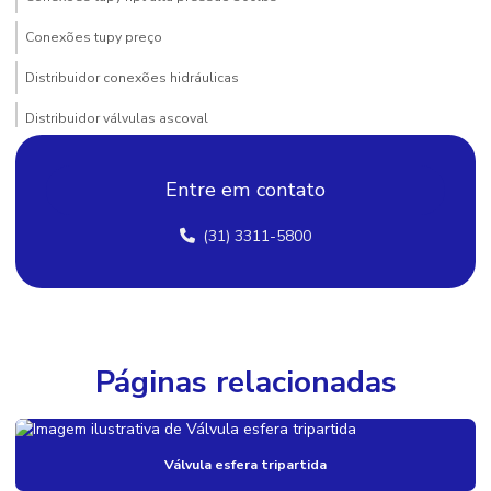
Conexões tupy preço
Distribuidor conexões hidráulicas
Distribuidor válvulas ascoval
Distribuidor válvulas de diafragma
Entre em contato
Distribuidor válvulas e conexões hidráulicas e pneumáticas
(31) 3311-5800
Distribuidor válvulas esfera
Distribuidor válvulas hidráulicas
Distribuidor válvulas pneumáticas
Distribuidores de válvulas industriais
Páginas relacionadas
Empresas de válvulas industriais
Flange aço carbono
Válvula esfera tripartida
Melhores distribuidores de válvulas e conexões