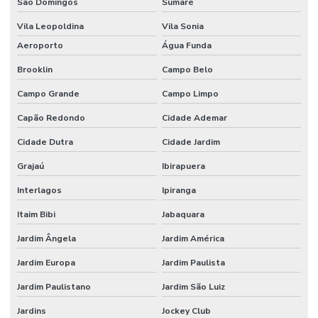
São Domingos
Sumaré
Válvulas esfera metal
Vila Leopoldina
Vila Sonia
Válvulas gaveta aço preço
Aeroporto
Água Funda
Válvulas para mineração
Brooklin
Campo Belo
Válvulas retenção
Campo Grande
Campo Limpo
Capão Redondo
Cidade Ademar
Cidade Dutra
Cidade Jardim
Grajaú
Ibirapuera
Interlagos
Ipiranga
Itaim Bibi
Jabaquara
Jardim Ângela
Jardim América
Jardim Europa
Jardim Paulista
Jardim Paulistano
Jardim São Luiz
Jardins
Jockey Club