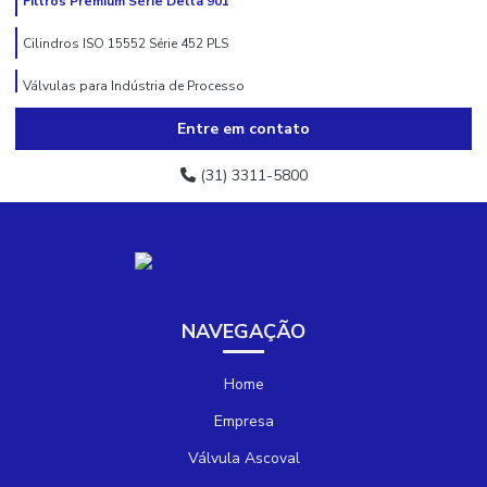
Filtros Premium Série Delta 901
Cilindros ISO 15552 Série 452 PLS
Válvulas para Indústria de Processo
Entre em contato
Controle Proporcional
Purgador Eletrônico Timer Ajustavel com Indicador
(31) 3311-5800
Pressostatos e Termostatos
Manual de Instalação e Manutenção de Pressostato e Termostato
Manual Geral de Instalação e Manutenção de Válvula Solenoide Asco
NAVEGAÇÃO
Catálogo Conexões e Acessórios
Home
TopWorx
Empresa
Válvula Ascoval