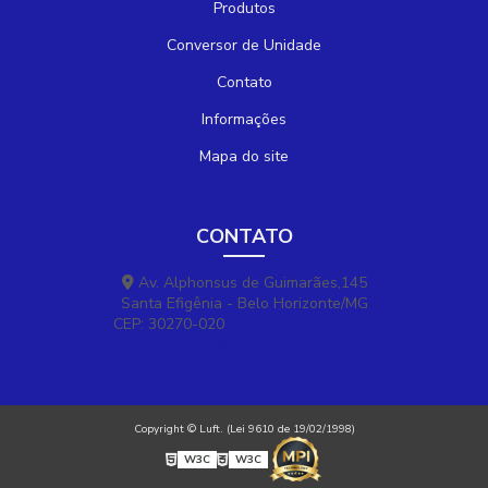
Produtos
Conversor de Unidade
Contato
Informações
Mapa do site
CONTATO
Av. Alphonsus de Guimarães,145
Santa Efigênia - Belo Horizonte/MG
CEP: 30270-020
(31) 3311-5800
luftmg@luftmg.com.br
Copyright © Luft. (Lei 9610 de 19/02/1998)
W3C
W3C