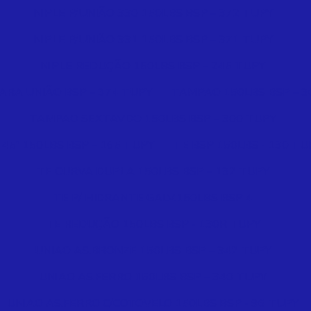
NIPLE P/UNIÃO 330 150LBS BSP – 372 TUPY
NIPLE P/UNIÃO 331 150LBS BSP – 371 TUPY
NIPLE REDUÇÃO 150LBS BSP – 245 TUPY
ARA UNIÃO BSP – 374 TUPY
TAMPAO 150LBS BSP – 3
TAMPAO SEXTAVDO 150LBS BSP – 300 TUPY
 45º 150LBS BSP – 165 TUPY
TE BSP 150LBS - 130 TU
TE CURVA DUPLA 150LBS BSP – 132 TUPY
TE P/ HIDRANTE GALV.150LBS BSP 4
TE REDUÇÃO 150LBS BSP - 130R TUPY
UNIAO AS.BRONZE 150LBS BSP – 342 TUPY
UNIAO AS.FERRO 150LBS BSP – 340 TUPY
UNIAO AS.FERRO C/COTOVELO 150LBS BSP - 96 TUPY