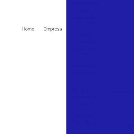
Pneumáticos
para
Automação
Industrial
Home
Empresa
Filtros
Premium
Série Delta
901
Cilindros ISO
15552 Série
452 PLS
Válvulas para
Válvulas de
Indústria de
Processo
Vá
Controle
Proporcional
BO
Purgador