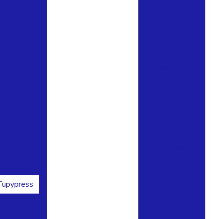
Registro em
bronze
y
Registro
gaveta
 tupy
Registro
upy
gaveta
industrial
150lbs tupy
Registro
gaveta preço
Válvula
lbs tupy
acionamento
elétrico
Válvula
 Tupypress
acionamento
pneumático
l Tupypress
Válvula em aço