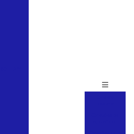
180 TUPY
Conexão
biselada
Conexões de
aço carbono
Conexões astm