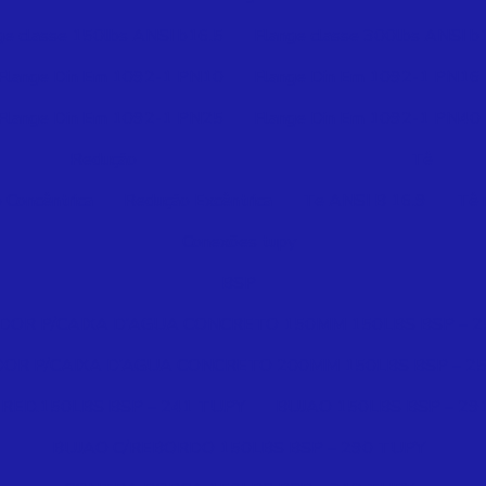
ge classe 150lbs ANSI b16.5
Flange classe 300lbs ANSI b
Flange Din Em 1092-1 PN10
Flange Din Em 1092-1 PN16
Flange Din Em 1092-1 PN25
Flange Din Em 1092-1 PN40
Redução
Tê
 Concêntrica
Redução Excêntrica
Te ANSI B 16.9
Tê 
Conexões tupy
BSP
OR P/CAIXA D’AGUA CONCRETO 150MM 150LBS BSP – 2
R P/CAIXA D’AGUA CONCRETO 200MM 150LBS BSP – 2
RED.150LBS BSP – 241 TUPY
BUJAO 150LBS BSP – 29
BUJAO C/REBORDO 150LBS BSP – 290 TUPY