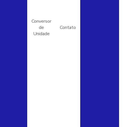
carbono
Válvula para ar
Conversor
comprimido
de
Contato
Válvula
Unidade
borboleta preço
Válvula de
bronze
Válvula
direcional
Válvula de
r - Tipo P
esfera
automática
a)
Válvula esfera
preço
SI
Válvula esfera