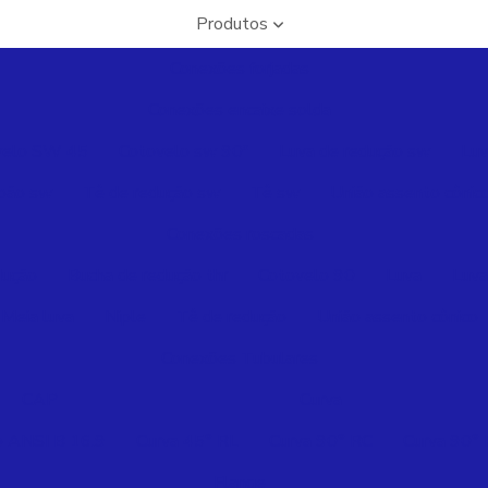
Produtos
Conexões forjadas
Conexões encaixe solda
velo SW 45
Cotovelo sw 90º
Luva de redução sw
Luv
pão sw
Tê de redução sw
Tê sw
União assento cônic
Conexões roscadas
dução
Bucha de redução thr
Cotovelo 90
Luva
Luva
Meia luva
Niple
Tê de redução
União assento cônico
Conexões Tubulares
CAP
Curva
p ANSI B 16.9
Curva 45° RL
Curva 90° RC
Curva 90°
Flange