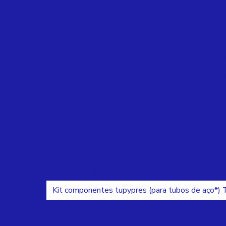
Npt média pressão 150lbs
uchas de Reduçao Npt 150lbs tupy
bujoes Npt 150lbs tup
elos 45° Npt 150lbs tupy
Cotovelos de reduçao Npt 150lbs
ovelos mf 45º Npt 150lbs tupy
Cotovelos MF Npt 150lbs t
pt 150lbs tupy
Cruzetas Npt 150lbs tupy
Flanges Npt 
Luvas de reduçao Npt 150lbs tupy
Luvas Npt 150lbs tupy
Tampões Npt 150lbs tupy
Tês de redução Npt 150lbs tupy
 150lbs tupy
Uniões com assento cônico de bronze Npt 150
Tupypress
 Tupypress
Kit componentes tupypres (para tubos de aço*)
eduçao Tupypress
luvas Tupypress
Tês com rosca centra