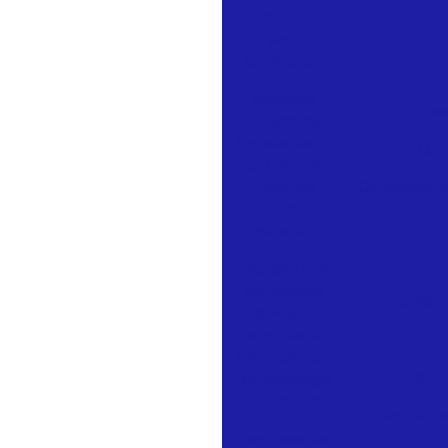
Produtos
para
Combustão
B
Soluções
cotov
Integradas
Apresentação
Cot
da Linha de
Produtos
Cotovelos N
Asco
Numatics
Soluções para
Automação
Tês Npt
de Fluídos
para o setor
Farmacêutico,
Cotovelos
Biotecnologia
e Cosméticos
Luvas de r
Componentes