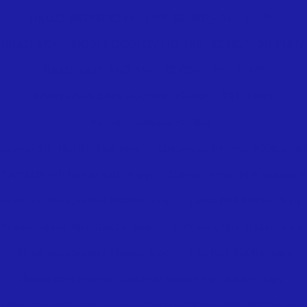
UNIAO AS.FERRO M.F.150LBS BSP – 341 TUPY
UNIAO AS.FERRO M.F.C/COTOVELO 150LBS BSP - 98 TUPY
UNIAO AS.PLANO 150LBS BSP – 330 TUPY
UNIAO AS.PLANO M.F.150LBS BSP – 331 TUPY
Npt alta pressão 300lbs
otovelo 90º Npt 300lbs tupy
Cotovelos MF Npt 300lbs tup
OVELOS MF Npt 300lbs tupy
Curvas Fêmea Npt 300lbs t
Luvas de reduçao Npt 300lbs tupy
Luvas Npt 300lbs tupy
Niples duplos Npt 300lbs tupy
Tampões Npt 300lbs tupy
Tês de redução Npt 300lbs tupy
Tês Npt 300lbs tupy
Uniões com assento cônico de bronze Npt 300lbs tupy
Uniões cotovelo com assento cônico de bronze Npt 300lbs tupy