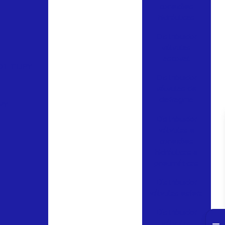
conexões
hidráulicas
Distribuidor
válvulas
ascoval
01 TUPY
Distribuidor
válvulas de
diafragma
PY
Distribuidor
válvulas e
conexões
hidráulicas e
pneumáticas
Distribuidor
válvulas esfera
Distribuidor
válvulas