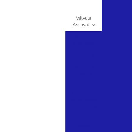
Válvula
Ascoval
Valvulas
Solenoide
Catálogo
Geral 32B
C
Válvulas de
Pulso e
COT
Componentes
para
Automação
de Sistemas
Coletores de
Pó tipo
Filtros de
Manga