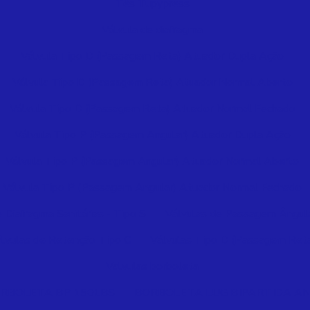
Tês Tupypress
Válvula de diafragma
Válvula Tipo D (Passagem Reta) Atuador Dupla Ação
Válvula Tipo D (Passagem Reta) Atuador Normal Aberto
Válvula Tipo D (Passagem Reta) Atuador Normal Fechado
Válvula Tipo P (Passagem Angular) Atuador Dupla Ação
Válvula Tipo P (Passagem Angular) Atuador Normal Aberto
Válvula Tipo P (Passagem Angular) Atuador Normal Fechado
 Diafragma Sanitárias - Tipo S
Válvulas de Passagem Ângula
lvulas de Retenção Tipo C
Válvulas Tipo D (Passagem Ret
Valvulas borboleta
RBOLETA BP 150LBS
BORBOLETA LUG BIPARTIDA AN