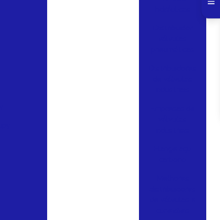
hidráulicas
Distribuidor
válvulas
pneumáticas
Distribuidores
de válvulas
industriais
y
Empresas de
válvulas
upy
industriais
Flange aço
carbono
Melhores
distribuidores
de válvulas e
conexões