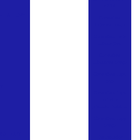
a234
– 1A TUPY
Conexões
forjadas preço
Conexões para
tubulações
Conexões
tubulares preço
Conexões tupy
bsp
Y
Conexões tupy
npt alta
pressão 300lbs
Conexões tupy
preço
280 TUPY
Distribuidor