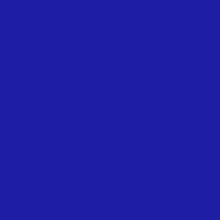
CURVA FEMEA CURTA 150LBS BSP – 2ª TUPY
 150LBS BSP – 1 TUPY
CURVA M.F CURTA 150LBS BSP 
CURVA MACHO 150LBS BSP – 3 TUPY
FLANGE P/CX.D'AGUA 150LBS BSP – 350 TUPY
FLANGE SEXTAVADO 150LBS BSP – 321 TUPY
JUNÇÃO P/UNIÕES 330/331 150 BSP – 370 TUPY
LUVA 150LBS BSP – 270 TUPY
UVA C/ROSCA ESQUERDA/DIREITA 150LBS BSP – 271 TUP
LUVA M.F. ALONGADA 150LBS BSP – 526 TUPY
LUVA MACHO/FÊMEA 150LBS BSP – 529A TUPY
LUVA RED.M.F. 150LBS BSP – 246 TUPY
DUÇÃO 150LBS BSP – 240 TUPY
NIPLE 150LBS BSP – 