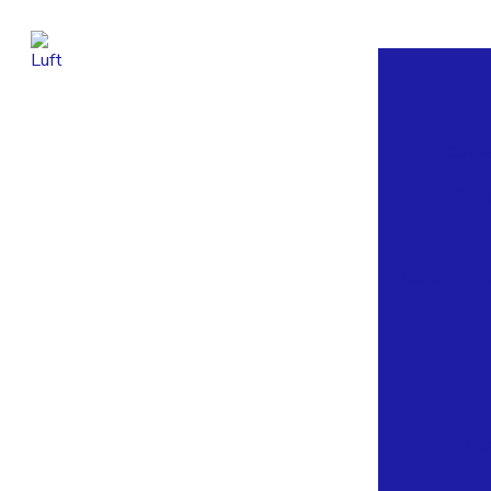
Coto
Tam
Bucha de re
Ca