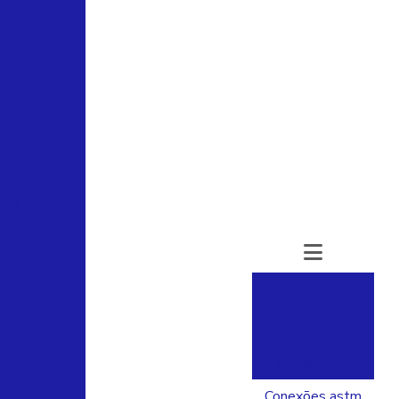
180 TUPY
Conexão
biselada
Conexões de
aço carbono
Conexões astm