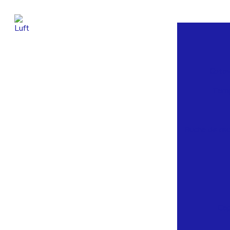
Coto
Tam
Bucha de re
Ca