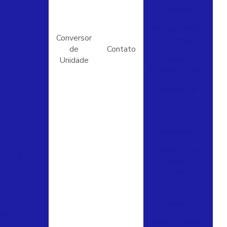
carbono
Válvula para ar
Conversor
comprimido
de
Contato
Válvula
Unidade
borboleta preço
Válvula de
bronze
Válvula
direcional
Válvula de
r - Tipo P
esfera
automática
a)
Válvula esfera
preço
SI
Válvula esfera