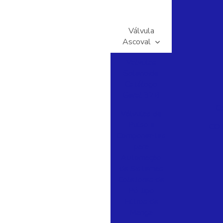
Válvula
Ascoval
Valvulas
Solenoide
Catálogo
Geral 32B
C
Válvulas de
Pulso e
COT
Componentes
para
Automação
de Sistemas
Coletores de
Pó tipo
Filtros de
Manga