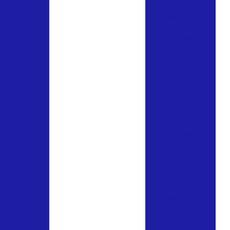
conexões
hidráulicas
Distribuidor
válvulas
ascoval
01 TUPY
Distribuidor
válvulas de
diafragma
PY
Distribuidor
válvulas e
conexões
hidráulicas e
pneumáticas
Distribuidor
válvulas esfera
Distribuidor
válvulas