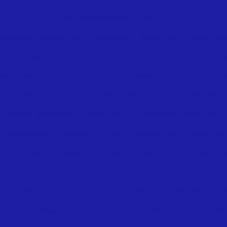
Npt média pressão 150lbs
uchas de Reduçao Npt 150lbs tupy
bujoes Npt 150lbs tup
elos 45° Npt 150lbs tupy
Cotovelos de reduçao Npt 150lbs
ovelos mf 45º Npt 150lbs tupy
Cotovelos MF Npt 150lbs t
pt 150lbs tupy
Cruzetas Npt 150lbs tupy
Flanges Npt 
Luvas de reduçao Npt 150lbs tupy
Luvas Npt 150lbs tupy
Tampões Npt 150lbs tupy
Tês de redução Npt 150lbs tupy
 150lbs tupy
Uniões com assento cônico de bronze Npt 150
Tupypress
 Tupypress
Kit componentes tupypres (para tubos de aço*)
eduçao Tupypress
luvas Tupypress
Tês com rosca centra