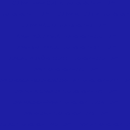
CURVA FEMEA CURTA 150LBS BSP – 2ª TUPY
 150LBS BSP – 1 TUPY
CURVA M.F CURTA 150LBS BSP 
CURVA MACHO 150LBS BSP – 3 TUPY
FLANGE P/CX.D'AGUA 150LBS BSP – 350 TUPY
FLANGE SEXTAVADO 150LBS BSP – 321 TUPY
JUNÇÃO P/UNIÕES 330/331 150 BSP – 370 TUPY
LUVA 150LBS BSP – 270 TUPY
UVA C/ROSCA ESQUERDA/DIREITA 150LBS BSP – 271 TUP
LUVA M.F. ALONGADA 150LBS BSP – 526 TUPY
LUVA MACHO/FÊMEA 150LBS BSP – 529A TUPY
LUVA RED.M.F. 150LBS BSP – 246 TUPY
DUÇÃO 150LBS BSP – 240 TUPY
NIPLE 150LBS BSP – 