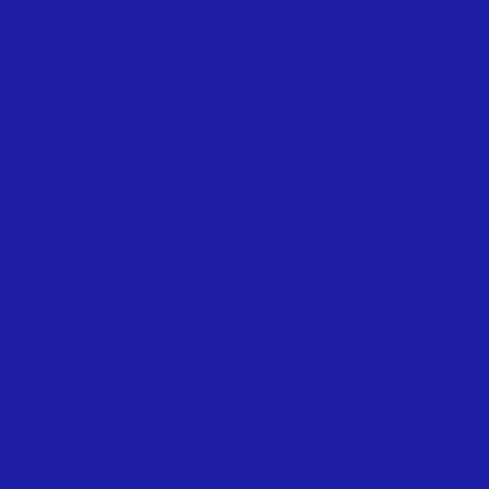
NIPLE P/UNIÃO 330 150LBS BSP – 372 TUPY
NIPLE P/UNIÃO 331 150LBS BSP – 371 TUPY
NIPLE REDUÇÃO 150LBS BSP – 245 TUPY
ARA UNIÃO BSP – 374 TUPY
TAMPAO 150LBS BSP – 3
TAMPAO SEXTAVDO 150LBS BSP – 300 TUPY
 45º 150LBS BSP – 165 TUPY
TE BSP 150LBS - 130 TU
TE CURVA DUPLA 150LBS BSP – 132 TUPY
TE P/ HIDRANTE GALV.150LBS BSP 4
TE REDUÇÃO 150LBS BSP - 130R TUPY
UNIAO AS.BRONZE 150LBS BSP – 342 TUPY
UNIAO AS.FERRO 150LBS BSP – 340 TUPY
UNIAO AS.FERRO C/COTOVELO 150LBS BSP - 96 TUPY