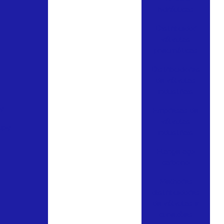
hidráulicas
Distribuidor
válvulas
pneumáticas
Distribuidores
de válvulas
industriais
y
Empresas de
válvulas
upy
industriais
Flange aço
carbono
Melhores
distribuidores
de válvulas e
conexões