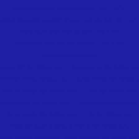
UNIAO AS.FERRO M.F.150LBS BSP – 341 TUPY
UNIAO AS.FERRO M.F.C/COTOVELO 150LBS BSP - 98 TUPY
UNIAO AS.PLANO 150LBS BSP – 330 TUPY
UNIAO AS.PLANO M.F.150LBS BSP – 331 TUPY
Npt alta pressão 300lbs
otovelo 90º Npt 300lbs tupy
Cotovelos MF Npt 300lbs tup
OVELOS MF Npt 300lbs tupy
Curvas Fêmea Npt 300lbs t
Luvas de reduçao Npt 300lbs tupy
Luvas Npt 300lbs tupy
Niples duplos Npt 300lbs tupy
Tampões Npt 300lbs tupy
Tês de redução Npt 300lbs tupy
Tês Npt 300lbs tupy
Uniões com assento cônico de bronze Npt 300lbs tupy
Uniões cotovelo com assento cônico de bronze Npt 300lbs tupy