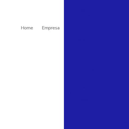
Pneumáticos
para
Automação
Industrial
Home
Empresa
Filtros
Premium
Série Delta
901
Cilindros ISO
15552 Série
452 PLS
Válvulas para
Válvulas de
Indústria de
Processo
Vá
Controle
Proporcional
BO
Purgador