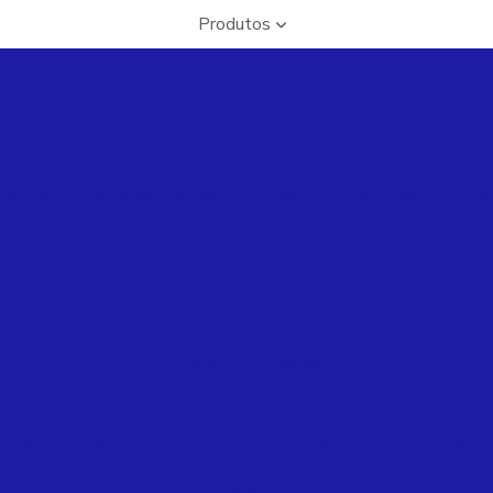
Produtos
Conexões forjadas
Conexões encaixe solda
velo SW 45
Cotovelo sw 90º
Luva de redução sw
Luv
pão sw
Tê de redução sw
Tê sw
União assento cônic
Conexões roscadas
dução
Bucha de redução thr
Cotovelo 90
Luva
Luva
Meia luva
Niple
Tê de redução
União assento cônico
Conexões Tubulares
CAP
Curva
p ANSI B 16.9
Curva 45° RL
Curva 90° RC
Curva 90°
Flange