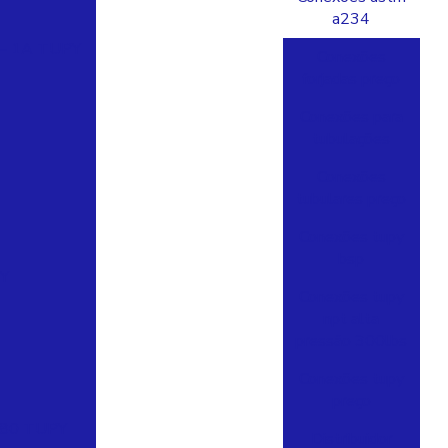
a234
– 1A TUPY
Conexões
forjadas preço
Conexões para
tubulações
Conexões
tubulares preço
Conexões tupy
bsp
Y
Conexões tupy
npt alta
pressão 300lbs
Conexões tupy
preço
280 TUPY
Distribuidor