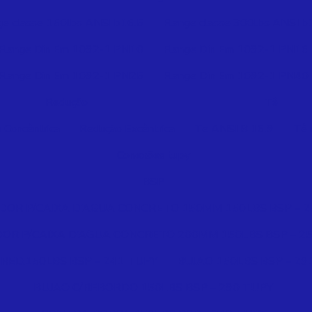
ge classe 150lbs ANSI b16.5
Flange classe 300lbs ANSI b
Flange Din Em 1092-1 PN10
Flange Din Em 1092-1 PN16
Flange Din Em 1092-1 PN25
Flange Din Em 1092-1 PN40
Redução
Tê
 Concêntrica
Redução Excêntrica
Te ANSI B 16.9
Tê 
Conexões tupy
BSP
OR P/CAIXA D’AGUA CONCRETO 150MM 150LBS BSP – 2
R P/CAIXA D’AGUA CONCRETO 200MM 150LBS BSP – 2
RED.150LBS BSP – 241 TUPY
BUJAO 150LBS BSP – 29
BUJAO C/REBORDO 150LBS BSP – 290 TUPY