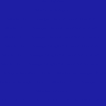
Tês Tupypress
Válvula de diafragma
Válvula Tipo D (Passagem Reta) Atuador Dupla Ação
Válvula Tipo D (Passagem Reta) Atuador Normal Aberto
Válvula Tipo D (Passagem Reta) Atuador Normal Fechado
Válvula Tipo P (Passagem Angular) Atuador Dupla Ação
Válvula Tipo P (Passagem Angular) Atuador Normal Aberto
Válvula Tipo P (Passagem Angular) Atuador Normal Fechado
 Diafragma Sanitárias - Tipo S
Válvulas de Passagem Ângula
lvulas de Retenção Tipo C
Válvulas Tipo D (Passagem Ret
Valvulas borboleta
RBOLETA BP 150LBS
BORBOLETA LUG BIPARTIDA AN