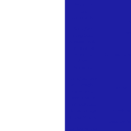
Produtos
para
Combustão
B
Soluções
cotov
Integradas
Apresentação
Cot
da Linha de
Produtos
Cotovelos N
Asco
Numatics
Soluções para
Automação
Tês Npt
de Fluídos
para o setor
Farmacêutico,
Cotovelos
Biotecnologia
e Cosméticos
Luvas de r
Componentes