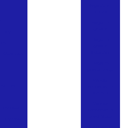
Registro em
bronze
y
Registro
gaveta
 tupy
Registro
upy
gaveta
industrial
150lbs tupy
Registro
gaveta preço
Válvula
lbs tupy
acionamento
elétrico
Válvula
 Tupypress
acionamento
pneumático
l Tupypress
Válvula em aço