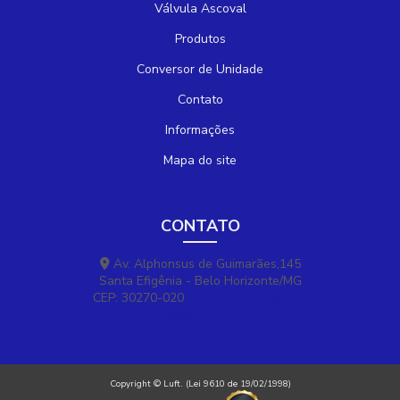
Válvula Ascoval
Produtos
Conversor de Unidade
Contato
Informações
Mapa do site
CONTATO
Av. Alphonsus de Guimarães,145
Santa Efigênia - Belo Horizonte/MG
CEP: 30270-020
(31) 3311-5800
luftmg@luftmg.com.br
Copyright © Luft. (Lei 9610 de 19/02/1998)