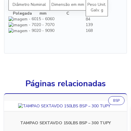
Diâmetro Nominal
Dimensão em mm
Peso Unit.
Galv. g
Polegada
mm
C
- 60
15 - 60
60
84
- 70
20 - 70
70
139
- 90
20 - 90
90
168
Páginas relacionadas
BSP
TAMPAO SEXTAVDO 150LBS BSP – 300 TUPY