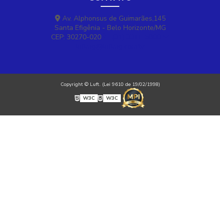
Av. Alphonsus de Guimarães,145
Santa Efigênia - Belo Horizonte/MG
CEP: 30270-020
(31) 3311-5800
luftmg@luftmg.com.br
Copyright © Luft. (Lei 9610 de 19/02/1998)
W3C
W3C