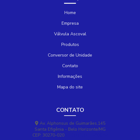
Home
Empresa
Válvula Ascoval
Produtos
Conversor de Unidade
Contato
Informações
Mapa do site
CONTATO
Av. Alphonsus de Guimarães,145
Santa Efigênia - Belo Horizonte/MG
CEP: 30270-020
(31) 3311-5800