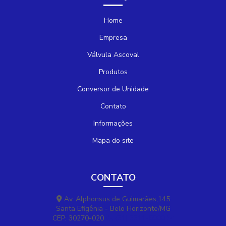
Home
Empresa
Válvula Ascoval
Produtos
Conversor de Unidade
Contato
Informações
Mapa do site
CONTATO
Av. Alphonsus de Guimarães,145
Santa Efigênia - Belo Horizonte/MG
CEP: 30270-020
(31) 3311-5800